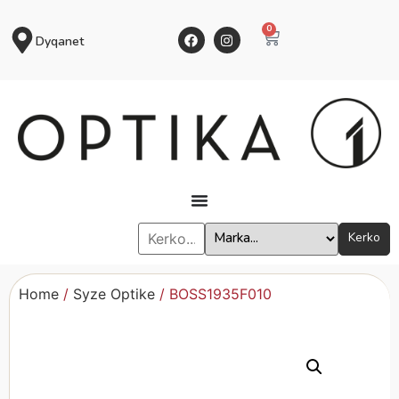
0
Dyqanet
Kerko
Home
/
Syze Optike
/ BOSS1935F010