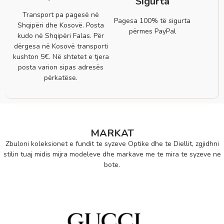
Sigurta
Transport pa pagesë në
Pagesa 100% të sigurta
Shqipëri dhe Kosovë. Posta
përmes PayPal
kudo në Shqipëri Falas. Për
dërgesa në Kosovë transporti
kushton 5€. Në shtetet e tjera
posta varion sipas adresës
përkatëse.
MARKAT
Zbuloni koleksionet e fundit te syzeve Optike dhe te Diellit, zgjidhni
stilin tuaj midis mijra modeleve dhe markave me te mira te syzeve ne
bote.