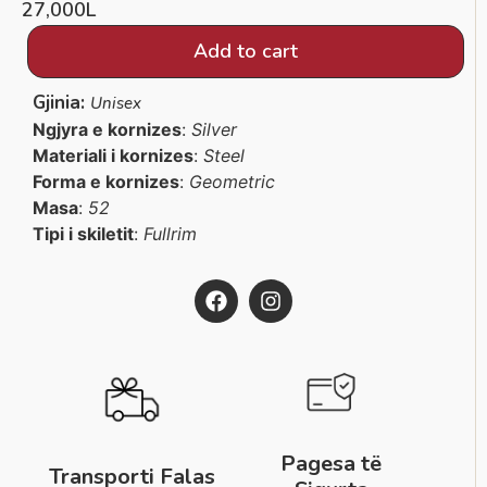
27,000
L
Add to cart
Gjinia:
Unisex
Ngjyra e kornizes
:
Silver
Materiali i kornizes
:
Steel
Forma e kornizes
:
Geometric
Masa
:
52
Tipi i skiletit
:
Fullrim
Pagesa të
Transporti Falas