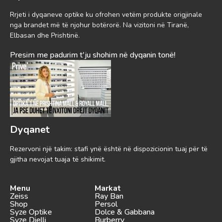
Rrjeti i dyqaneve optike ku ofrohen vetëm produkte origjinale
nga brandet më të njohur botërorë. Na vizitoni në Tiranë,
Elbasan dhe Prishtinë.
Presim me padurim t'ju shohim në dyqanin tonë!
Dyqanet
Rezervoni një takim: stafi ynë është në dispozicionin tuaj për të
gjitha nevojat tuaja të shikimit.
Menu
Markat
Zeiss
Ray Ban
Shop
Persol
Syze Optike
Dolce & Gabbana
Syze Dielli
Burberry