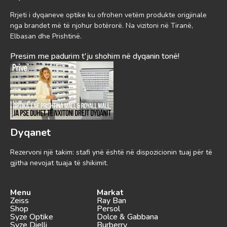
Rrjeti i dyqaneve optike ku ofrohen vetëm produkte origjinale
nga brandet më të njohur botërorë. Na vizitoni në Tiranë,
Elbasan dhe Prishtinë.
Presim me padurim t'ju shohim në dyqanin tonë!
Dyqanet
Rezervoni një takim: stafi ynë është në dispozicionin tuaj për të
gjitha nevojat tuaja të shikimit.
Menu
Markat
Zeiss
Ray Ban
Shop
Persol
Syze Optike
Dolce & Gabbana
Syze Dielli
Burberry