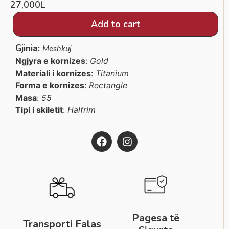
27,000
L
Add to cart
Gjinia:
Meshkuj
Ngjyra e kornizes
:
Gold
Materiali i kornizes
:
Titanium
Forma e kornizes
:
Rectangle
Masa
:
55
Tipi i skiletit
:
Halfrim
Pagesa të
Transporti Falas