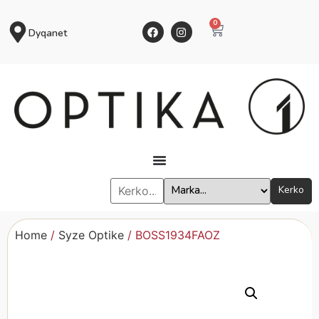
0
Dyqanet
Kerko
Home
/
Syze Optike
/ BOSS1934FAOZ