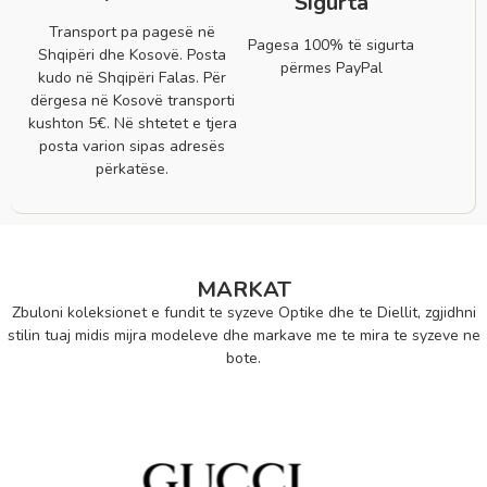
Sigurta
Transport pa pagesë në
Pagesa 100% të sigurta
Shqipëri dhe Kosovë. Posta
përmes PayPal
kudo në Shqipëri Falas. Për
dërgesa në Kosovë transporti
kushton 5€. Në shtetet e tjera
posta varion sipas adresës
përkatëse.
MARKAT
Zbuloni koleksionet e fundit te syzeve Optike dhe te Diellit, zgjidhni
stilin tuaj midis mijra modeleve dhe markave me te mira te syzeve ne
bote.