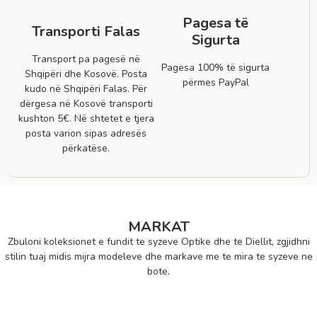
Pagesa të
Transporti Falas
Sigurta
Transport pa pagesë në
Pagesa 100% të sigurta
Shqipëri dhe Kosovë. Posta
përmes PayPal
kudo në Shqipëri Falas. Për
dërgesa në Kosovë transporti
kushton 5€. Në shtetet e tjera
posta varion sipas adresës
përkatëse.
MARKAT
Zbuloni koleksionet e fundit te syzeve Optike dhe te Diellit, zgjidhni
stilin tuaj midis mijra modeleve dhe markave me te mira te syzeve ne
bote.