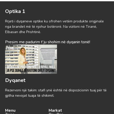
Optika 1
Rrjeti i dyqaneve optike ku ofrohen vetëm produkte origjinale
nga brandet më të njohur botërorë. Na vizitoni në Tiranë,
Elbasan dhe Prishtinë.
Presim me padurim t'ju shohim në dyqanin tonë!
Dyqanet
Rezervoni një takim: stafi ynë është në dispozicionin tuaj për të
gjitha nevojat tuaja të shikimit.
Menu
Markat