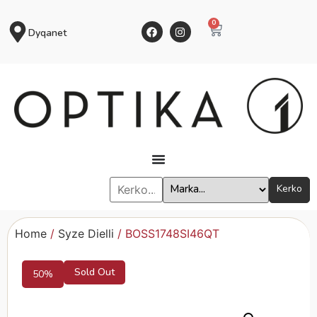
0
Dyqanet
Kerko
Home
/
Syze Dielli
/ BOSS1748SI46QT
Sold Out
50%