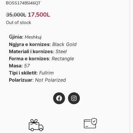
BOSS1748SI46QT
17,500
L
35,000
L
Out of stock
Gjinia:
Meshkuj
Ngjyra e kornizes
:
Black Gold
Materiali i kornizes
:
Steel
Forma e kornizes
:
Rectangle
Masa
:
57
Tipi i skiletit
:
Fullrim
Polarizuar
:
Not Polarized