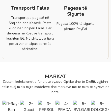
Transporti Falas
Pagesa të
Sigurta
Transport pa pagesë në
Shqipëri dhe Kosovë. Posta
Pagesa 100% të sigurta
kudo në Shqipëri Falas. Për
përmes PayPal
dërgesa në Kosovë transporti
kushton 5€. Në shtetet e tjera
posta varion sipas adresës
përkatëse.
MARKAT
Zbuloni koleksionet e fundit te syzeve Optike dhe te Diellit, zgjidhni
stilin tuaj midis mijra modeleve dhe markave me te mira te syzeve ne
bote.