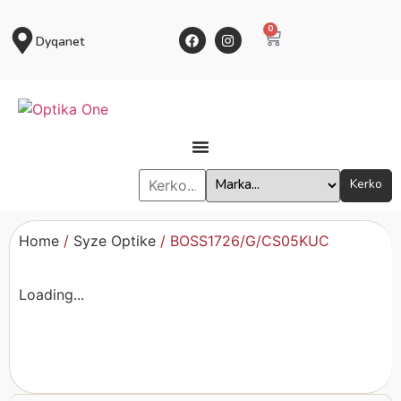
0
Dyqanet
Kerko
Home
/
Syze Optike
/ BOSS1726/G/CS05KUC
Loading...