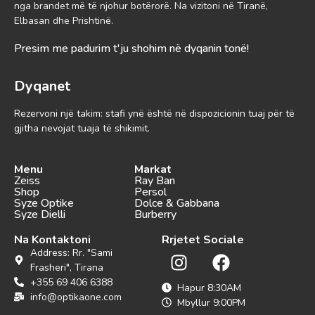
nga brandet më të njohur botërorë. Na vizitoni në Tiranë,
Elbasan dhe Prishtinë.
Presim me padurim t'ju shohim në dyqanin tonë!
Dyqanet
Rezervoni një takim: stafi ynë është në dispozicionin tuaj për të
gjitha nevojat tuaja të shikimit.
Menu
Markat
Zeiss
Ray Ban
Shop
Persol
Syze Optike
Dolce & Gabbana
Syze Dielli
Burberry
Na Kontaktoni
Rrjetet Sociale
Address: Rr. "Sami
Frasheri", Tirana
+355 69 406 6388
Hapur 8:30AM
info@optikaone.com
Mbyllur 9:00PM