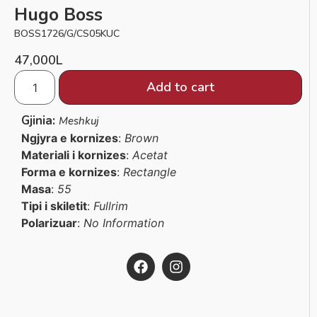
Hugo Boss
BOSS1726/G/CS05KUC
47,000
L
Add to cart
Gjinia:
Meshkuj
Ngjyra e kornizes
:
Brown
Materiali i kornizes
:
Acetat
Forma e kornizes
:
Rectangle
Masa
:
55
Tipi i skiletit
:
Fullrim
Polarizuar
:
No Information