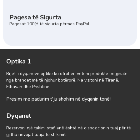
Pagesa të Sigurta
Pagesat 100% të sigurta përmes PayPal
Optika 1
Rrjeti i dyqaneve optike ku ofrohen vetëm produkte origjinale
nga brandet më të njohur botërorë. Na vizitoni në Tiranë,
Elbasan dhe Prishtinë.
Presim me padurim t'ju shohim në dyqanin tonë!
Dyqanet
Rezervoni një takim: stafi ynë është në dispozicionin tuaj për të
gjitha nevojat tuaja të shikimit.