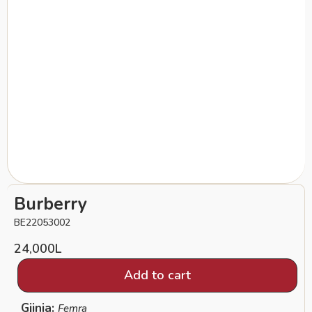
Burberry
BE22053002
24,000
L
Add to cart
Gjinia:
Femra