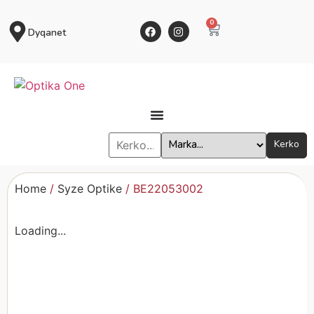
0
Dyqanet
Kerko
Home
/
Syze Optike
/ BE22053002
Loading...