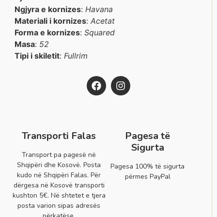
Ngjyra e kornizes
:
Havana
Materiali i kornizes
:
Acetat
Forma e kornizes
:
Squared
Masa
:
52
Tipi i skiletit
:
Fullrim
Transporti Falas
Pagesa të
Sigurta
Transport pa pagesë në
Shqipëri dhe Kosovë. Posta
Pagesa 100% të sigurta
kudo në Shqipëri Falas. Për
përmes PayPal
dërgesa në Kosovë transporti
kushton 5€. Në shtetet e tjera
posta varion sipas adresës
përkatëse.