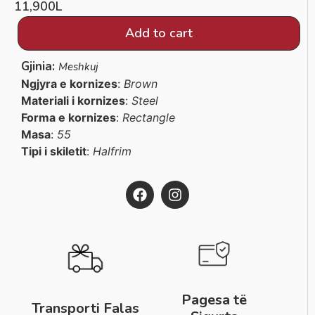
11,900
L
Add to cart
Gjinia:
Meshkuj
Ngjyra e kornizes
:
Brown
Materiali i kornizes
:
Steel
Forma e kornizes
:
Rectangle
Masa
:
55
Tipi i skiletit
:
Halfrim
Pagesa të
Transporti Falas