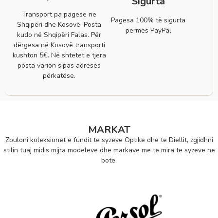
Sigurta
Transport pa pagesë në
Pagesa 100% të sigurta
Shqipëri dhe Kosovë. Posta
përmes PayPal
kudo në Shqipëri Falas. Për
dërgesa në Kosovë transporti
kushton 5€. Në shtetet e tjera
posta varion sipas adresës
përkatëse.
MARKAT
Zbuloni koleksionet e fundit te syzeve Optike dhe te Diellit, zgjidhni
stilin tuaj midis mijra modeleve dhe markave me te mira te syzeve ne
bote.