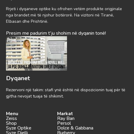
Rrjeti i dyqaneve optike ku ofrohen vetëm produkte origjinale
nga brandet më të njohur botërorë. Na vizitoni në Tiranë,
Elbasan dhe Prishtinë.
Presim me padurim t'ju shohim në dyqanin tonë!
Dyqanet
Rezervoni një takim: stafi ynë është në dispozicionin tuaj për të
gjitha nevojat tuaja të shikimit.
Menu
Markat
Zeiss
Ray Ban
Shop
Persol
Syze Optike
Dolce & Gabbana
Syze Dielli
Burberry