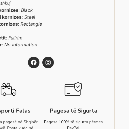
shkuj
kornizes
:
Black
 i kornizes
:
Steel
kornizes
:
Rectangle
etit
:
Fullrim
r
:
No Information
sporti Falas
Pagesa të Sigurta
a pagesë në Shqipëri
Pagesa 100% të sigurta përmes
vë. Posta kudo në
PayPal