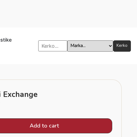
istike
Kerko
 Exchange
0
Add to cart