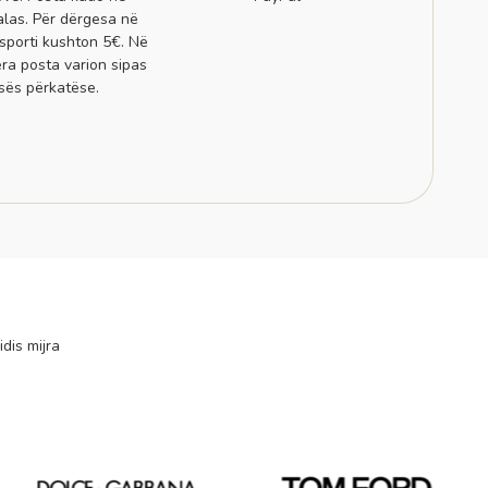
alas. Për dërgesa në
sporti kushton 5€. Në
era posta varion sipas
sës përkatëse.
idis mijra