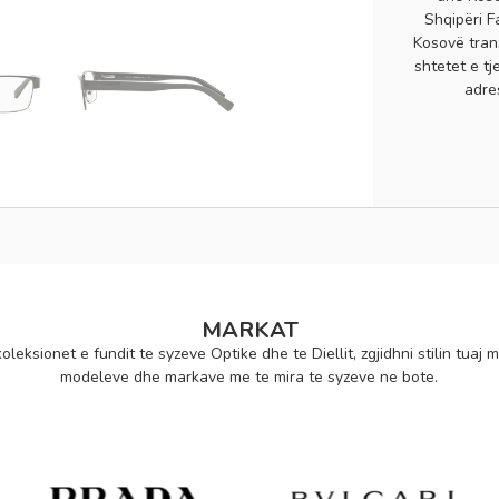
Shqipëri F
Kosovë tran
shtetet e tj
adre
MARKAT
oleksionet e fundit te syzeve Optike dhe te Diellit, zgjidhni stilin tuaj m
modeleve dhe markave me te mira te syzeve ne bote.