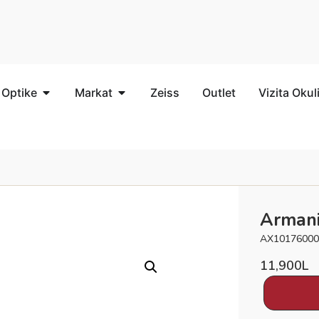
 Optike
Markat
Zeiss
Outlet
Vizita Okul
Armani
AX1017600
11,900
L