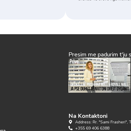
Presim me padurim t'ju 
Na Kontaktoni
Address: Rr. "Sami Frasheri", 
+355 69 406 6388
ana