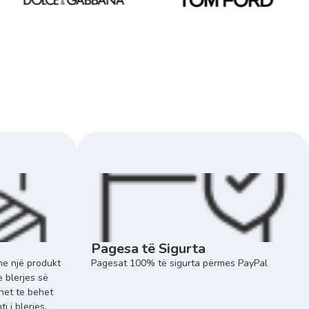
Pagesa të Sigurta
e një produkt
Pagesat 100% të sigurta përmes PayPal
e blerjes së
het te behet
 i blerjes.