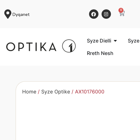
0
Dyqanet
Syze Dielli
Syze
Rreth Nesh
Home
/
Syze Optike
/ AX10176000