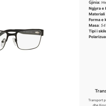
Gjinia:
Me
Ngjyra e 
Materiali
Forma e 
Masa
:
54
Tipi i skil
Polarizua
Tran
Transport p
dhe Koso