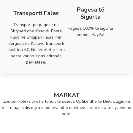
Pagesa të
Transporti Falas
Sigurta
Transport pa pagesë në
Pagesa 100% të sigurta
Shqipëri dhe Kosovë. Posta
përmes PayPal
kudo në Shqipëri Falas. Për
dërgesa në Kosovë transporti
kushton 5€. Në shtetet e tjera
posta varion sipas adresës
përkatëse.
MARKAT
Zbuloni koleksionet e fundit te syzeve Optike dhe te Diellit, zgjidhni
stilin tuaj midis mijra modeleve dhe markave me te mira te syzeve ne
bote.