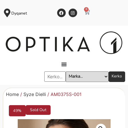
0
Dyqanet
Kerko
Home
/
Syze Dielli
/ AM0375S-001
Sold Out
49%