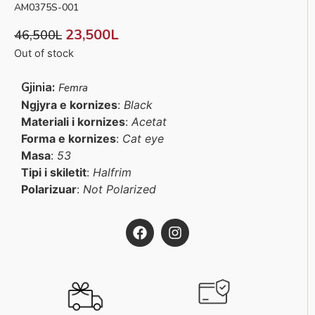
AM0375S-001
23,500
L
46,500
L
Out of stock
Gjinia:
Femra
Ngjyra e kornizes
:
Black
Materiali i kornizes
:
Acetat
Forma e kornizes
:
Cat eye
Masa
:
53
Tipi i skiletit
:
Halfrim
Polarizuar
:
Not Polarized