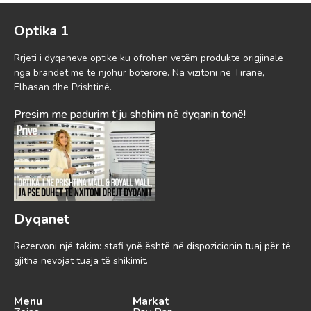
Optika 1
Rrjeti i dyqaneve optike ku ofrohen vetëm produkte origjinale
nga brandet më të njohur botërorë. Na vizitoni në Tiranë,
Elbasan dhe Prishtinë.
Presim me padurim t'ju shohim në dyqanin tonë!
Dyqanet
Rezervoni një takim: stafi ynë është në dispozicionin tuaj për të
gjitha nevojat tuaja të shikimit.
Menu
Markat