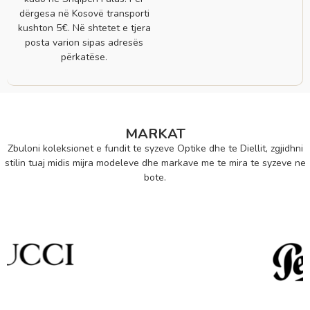
dërgesa në Kosovë transporti
kushton 5€. Në shtetet e tjera
posta varion sipas adresës
përkatëse.
MARKAT
Zbuloni koleksionet e fundit te syzeve Optike dhe te Diellit, zgjidhni
stilin tuaj midis mijra modeleve dhe markave me te mira te syzeve ne
bote.