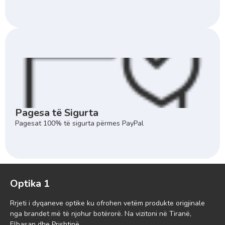
Pagesa të Sigurta
Pagesat 100% të sigurta përmes PayPal
Optika 1
Rrjeti i dyqaneve optike ku ofrohen vetëm produkte origjinale
nga brandet më të njohur botërorë. Na vizitoni në Tiranë,
Elbasan dhe Prishtinë.