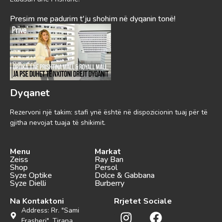
Presim me padurim t'ju shohim në dyqanin tonë!
Dyqanet
Rezervoni një takim: stafi ynë është në dispozicionin tuaj për të
gjitha nevojat tuaja të shikimit.
Menu
Markat
Zeiss
Ray Ban
Shop
Persol
Syze Optike
Dolce & Gabbana
Syze Dielli
Burberry
Na Kontaktoni
Rrjetet Sociale
Address: Rr. "Sami
Frasheri", Tirana