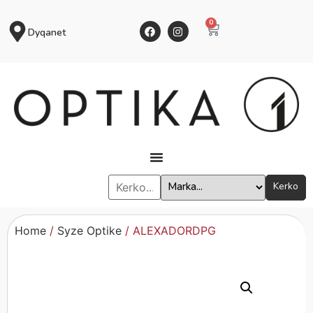
0
Dyqanet
Kerko
Home
/
Syze Optike
/ ALEXADORDPG