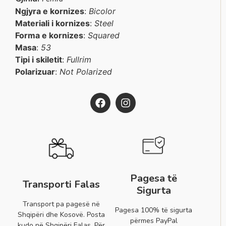
Ngjyra e kornizes
:
Bicolor
Materiali i kornizes
:
Steel
Forma e kornizes
:
Squared
Masa
:
53
Tipi i skiletit
:
Fullrim
Polarizuar
:
Not Polarized
Pagesa të
Transporti Falas
Sigurta
Transport pa pagesë në
Pagesa 100% të sigurta
Shqipëri dhe Kosovë. Posta
përmes PayPal
kudo në Shqipëri Falas. Për